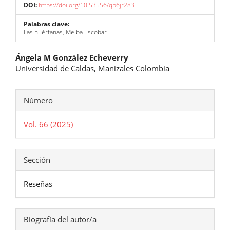
DOI:
https://doi.org/10.53556/qb6jr283
Palabras clave:
Las huérfanas, Melba Escobar
Contenido
Ángela M González Echeverry
Universidad de Caldas, Manizales Colombia
principal
del
Detalles
Número
artículo
del
Vol. 66 (2025)
artículo
Sección
Reseñas
Biografía del autor/a