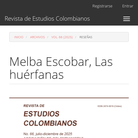
Navegación
Registrarse
Entrar
principal
Contenido
Revista de Estudios Colombianos
Toggl
principal
naviga
Barra
lateral
INICIO
ARCHIVOS
VOL. 66 (2025)
RESEÑAS
Melba Escobar, Las
huérfanas
Barra
lateral
del
artículo