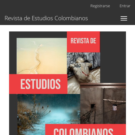
Navegación
Registrarse
Entrar
principal
Contenido
Revista de Estudios Colombianos
Toggl
principal
naviga
Barra
lateral