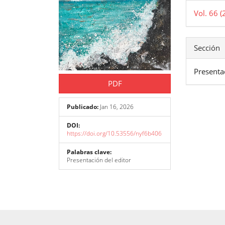
artíc
del
Vol. 66 
artíc
Sección
Presenta
PDF
Publicado:
Jan 16, 2026
DOI:
https://doi.org/10.53556/nyf6b406
Palabras clave:
Presentación del editor