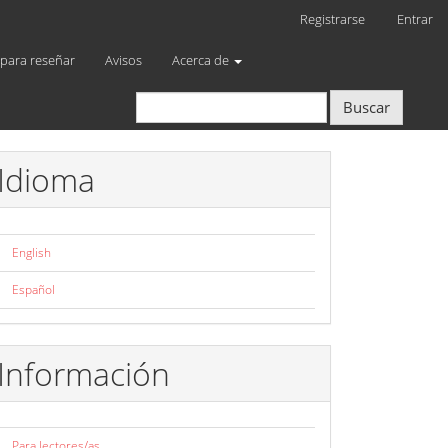
Registrarse
Entrar
 para reseñar
Avisos
Acerca de
Buscar
Idioma
English
Español
Información
Para lectores/as