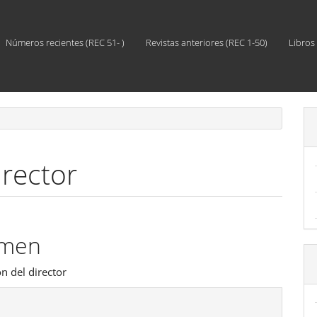
Números recientes (REC 51- )
Revistas anteriores (REC 1-50)
Libros
irector
enido
umen
ipal
n del director
les