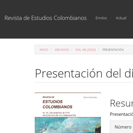
Navegación
principal
Contenido
Revista de Estudios Colombianos
Envíos
Actual
principal
Barra
lateral
INICIO
ARCHIVOS
VOL. 66 (2025)
PRESENTACIÓN
Presentación del d
Barra
Cont
Res
lateral
princ
del
Presentació
del
artículo
Detal
Número