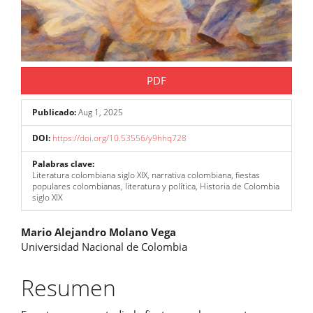
PDF
Publicado:
Aug 1, 2025
DOI:
https://doi.org/10.53556/y9hhq728
Palabras clave:
Literatura colombiana siglo XIX, narrativa colombiana, fiestas
populares colombianas, literatura y política, Historia de Colombia
siglo XIX
Contenido
Mario Alejandro Molano Vega
Universidad Nacional de Colombia
principal
del
Resumen
artículo