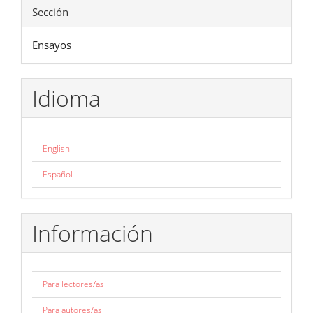
Sección
Ensayos
Idioma
English
Español
Información
Para lectores/as
Para autores/as