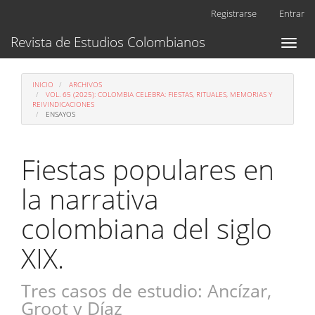
Navegación
Registrarse
Entrar
principal
Contenido
Revista de Estudios Colombianos
Toggl
principal
naviga
Barra
lateral
INICIO
ARCHIVOS
VOL. 65 (2025): COLOMBIA CELEBRA: FIESTAS, RITUALES, MEMORIAS Y
REIVINDICACIONES
ENSAYOS
Fiestas populares en
la narrativa
colombiana del siglo
XIX.
Tres casos de estudio: Ancízar,
Groot y Díaz