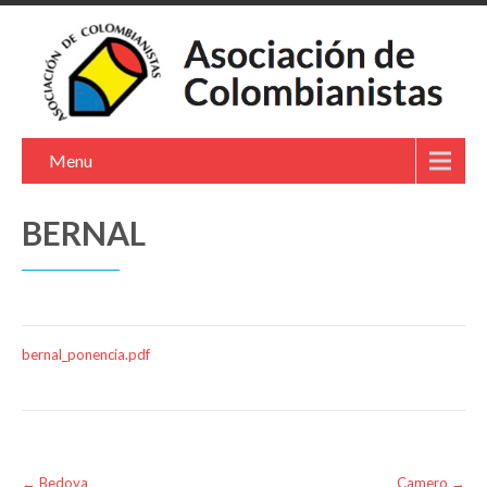
Menu
BERNAL
bernal_ponencia.pdf
Post
←
Bedoya
Camero
→