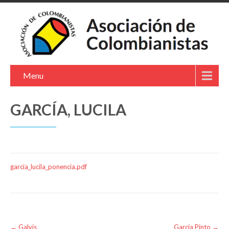
Menu
GARCÍA, LUCILA
garcia_lucila_ponencia.pdf
Post
←
Galvis
García Pinto
→