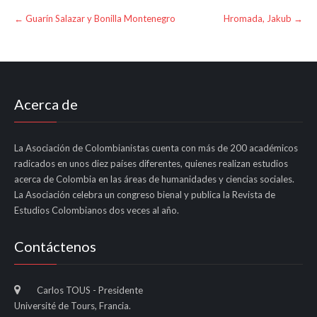
Post
←
Guarín Salazar y Bonilla Montenegro
Hromada, Jakub
→
navigation
Acerca de
La Asociación de Colombianistas cuenta con más de 200 académicos
radicados en unos diez países diferentes, quienes realizan estudios
acerca de Colombia en las áreas de humanidades y ciencias sociales.
La Asociación celebra un congreso bienal y publica la Revista de
Estudios Colombianos dos veces al año.
Contáctenos
Carlos TOUS - Presidente
Université de Tours, Francia.