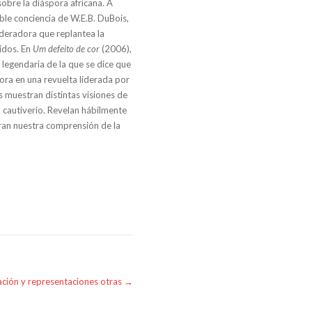
obre la diáspora africana. A
oble conciencia de W.E.B. DuBois,
deradora que replantea la
nidos. En
Um defeito de cor
(2006),
 legendaria de la que se dice que
ora en una revuelta liderada por
s muestran distintas visiones de
el cautiverio. Revelan hábilmente
an nuestra comprensión de la
ación y representaciones otras
→