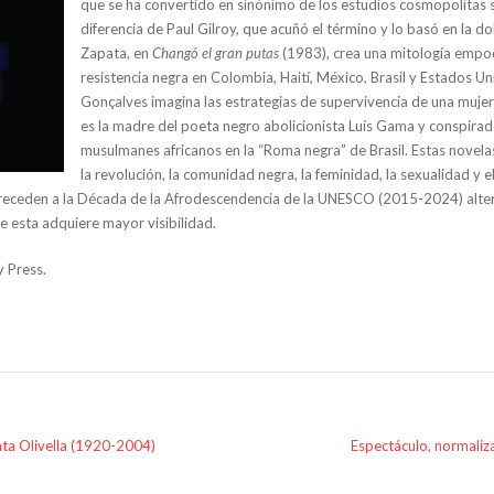
que se ha convertido en sinónimo de los estudios cosmopolitas s
diferencia de Paul Gilroy, que acuñó el término y lo basó en la d
Zapata, en
Changó el gran putas
(1983), crea una mitología empo
resistencia negra en Colombia, Haití, México, Brasil y Estados U
Gonçalves imagina las estrategias de supervivencia de una mujer
es la madre del poeta negro abolicionista Luís Gama y conspirad
musulmanes africanos en la “Roma negra” de Brasil. Estas novela
la revolución, la comunidad negra, la feminidad, la sexualidad y 
receden a la Década de la Afrodescendencia de la UNESCO (2015-2024) alter
e esta adquiere mayor visibilidad.
y Press.
ta Olivella (1920-2004)
Espectáculo, normaliz