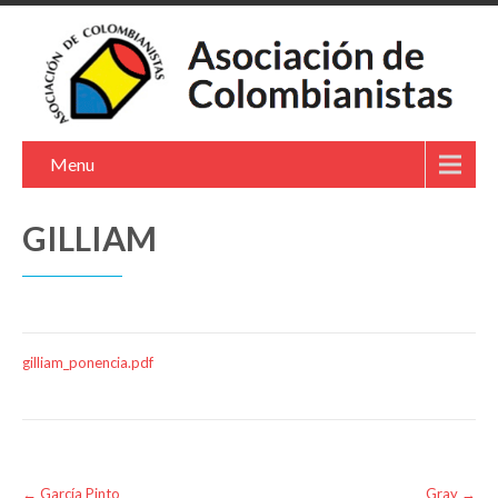
Menu
GILLIAM
gilliam_ponencia.pdf
Post
←
García Pinto
Gray
→