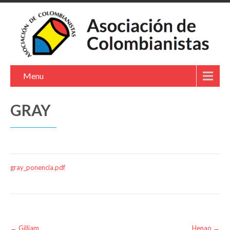
Menu
GRAY
gray_ponencia.pdf
Post
←
Gilliam
Henao
→