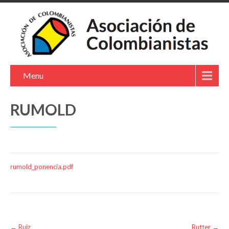
Menu
RUMOLD
rumold_ponencia.pdf
Post
←
Ruiz
Rutter
→