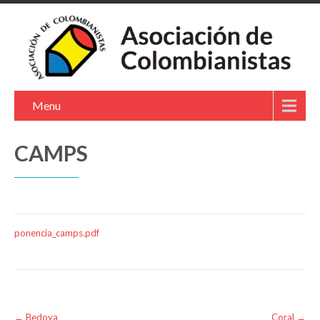
Menu
CAMPS
ponencia_camps.pdf
Post
←
Bedoya
Coral
→