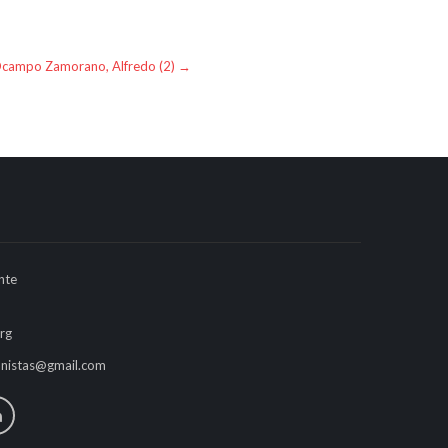
Ocampo Zamorano, Alfredo (2)
→
nte
rg
anistas@gmail.com