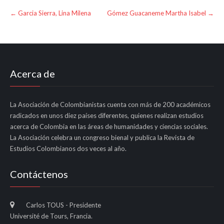
Post
←
Garcia Sierra, Lina Milena
Gómez Guacaneme Martha Isabel
→
navigation
Acerca de
La Asociación de Colombianistas cuenta con más de 200 académicos
radicados en unos diez países diferentes, quienes realizan estudios
acerca de Colombia en las áreas de humanidades y ciencias sociales.
La Asociación celebra un congreso bienal y publica la Revista de
Estudios Colombianos dos veces al año.
Contáctenos
Carlos TOUS - Presidente
Université de Tours, Francia.