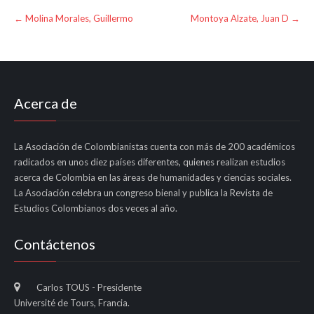
Post
←
Molina Morales, Guillermo
Montoya Alzate, Juan D
→
navigation
Acerca de
La Asociación de Colombianistas cuenta con más de 200 académicos
radicados en unos diez países diferentes, quienes realizan estudios
acerca de Colombia en las áreas de humanidades y ciencias sociales.
La Asociación celebra un congreso bienal y publica la Revista de
Estudios Colombianos dos veces al año.
Contáctenos
Carlos TOUS - Presidente
Université de Tours, Francia.