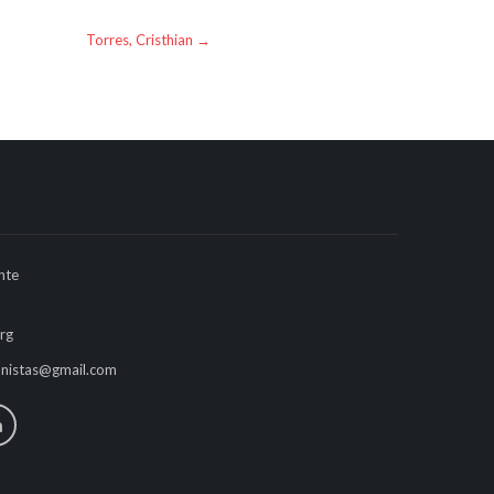
Torres, Cristhian
→
nte
rg
anistas@gmail.com