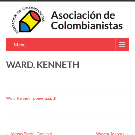
Menu
WARD, KENNETH
Ward_Kenneth_ponencia.pdf
Post
←
Vargas Pardo, Camilo A
Wasem, Marcos
→