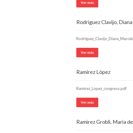
Ver más
Rodriguez Clavijo, Dian
Rodriguez_Clavijo_Diana_Marcela
Ver más
Ramírez López
Ramirez_Lopez_congreso.pdf
Ver más
Ramirez Grobli, Maria del