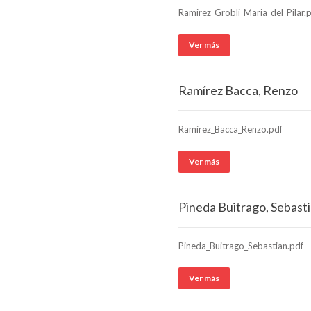
Ramirez_Grobli_Maria_del_Pilar.
Ver más
Ramírez Bacca, Renzo
Ramirez_Bacca_Renzo.pdf
Ver más
Pineda Buitrago, Sebast
Pineda_Buitrago_Sebastian.pdf
Ver más