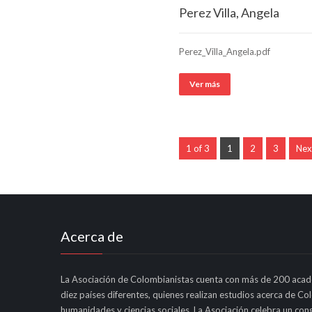
Perez Villa, Angela
Perez_Villa_Angela.pdf
Ver más
1 of 3
1
2
3
Nex
Acerca de
La Asociación de Colombianistas cuenta con más de 200 acad
diez países diferentes, quienes realizan estudios acerca de Co
humanidades y ciencias sociales. La Asociación celebra un cong