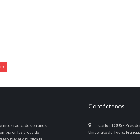
t »
Contáctenos
émicos radicados en unos
Carlos TOUS - Preside
lombia en las áreas de
Université de Tours, Francia.
reso bienal y publica la