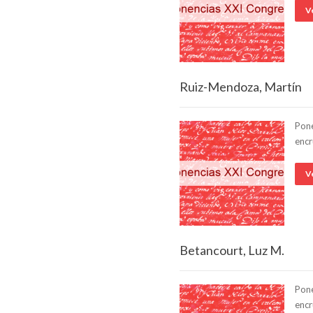
V
Ruiz-Mendoza, Martín
Pone
encr
V
Betancourt, Luz M.
Pone
encr