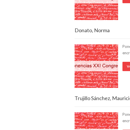
Donato, Norma
Pone
encr
V
Trujillo Sánchez, Mauric
Pone
encr