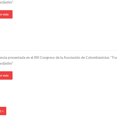
ucijadas”
er más
ncia presentada en el XXI Congreso de la Asociación de Colombianistas “Tran
ucijadas”
er más
t »