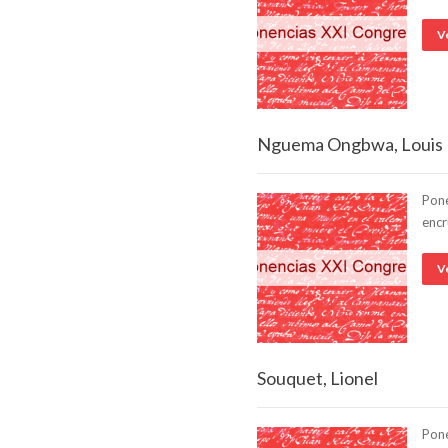
V
Nguema Ongbwa, Louis 
Pone
encr
V
Souquet, Lionel
Pone