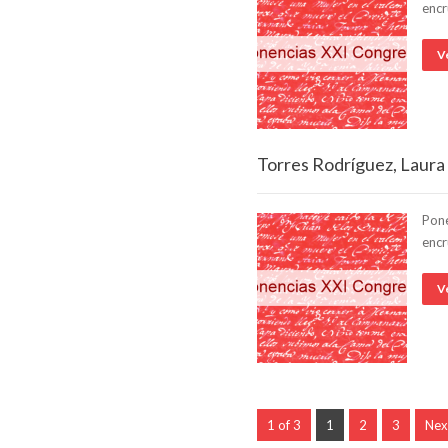
encr
V
Torres Rodríguez, Laura
Pone
encr
V
1 of 3
1
2
3
Nex