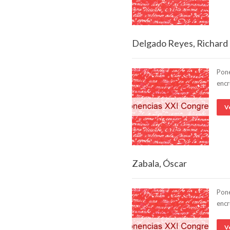
Delgado Reyes, Richard
Pone
encr
V
Zabala, Óscar
Pone
encr
V