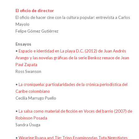
El oficio de director
El oficio de hacer cine con la cultura popular: entrevista a Carlos
Mayolo
Felipe Gómez Gutiérrez
Ensayos
•
Espacio e identidad en La playa D.C. (2012) de Juan Andrés
Arango y las novelas gráficas de la serie Benkoz renace de Jean
Paul Zapata
Ross Swanson
•
La croniqueña: particularidades de la crónica periodística del
Caribe colombiano
Cecilia Marrugo Puello
•
La salsa como material de ficción en Voces del barrio (2007) de
Robinson Posada
Sandra Úsuga
•
Wearing Ruana and Tie: Trino Epaminondas Tuta Negotiates