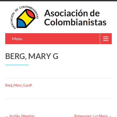
Menu
BERG, MARY G
Berg_Mary_G.pdf
Post
←
Archila, Mauricio
Betancourt, Luz Maria
→